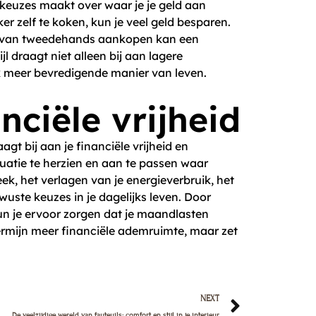
 keuzes maakt over waar je je geld aan
er zelf te koken, kun je veel geld besparen.
oen van tweedehands aankopen kan een
 draagt niet alleen bij aan lagere
 meer bevredigende manier van leven.
nciële vrijheid
gt bij aan je financiële vrijheid en
situatie te herzien en aan te passen waar
k, het verlagen van je energieverbruik, het
wuste keuzes in je dagelijks leven. Door
kun je ervoor zorgen dat je maandlasten
 termijn meer financiële ademruimte, maar zet
Next
NEXT
De veelzijdige wereld van fauteuils: comfort en stijl in je interieur