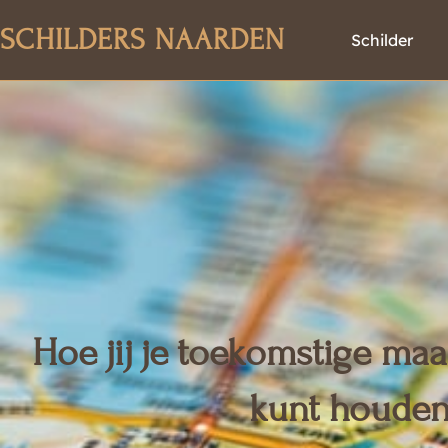
Skip
SCHILDERS NAARDEN
to
Schilder
content
Hoe jij je toekomstige maa
kunt houde