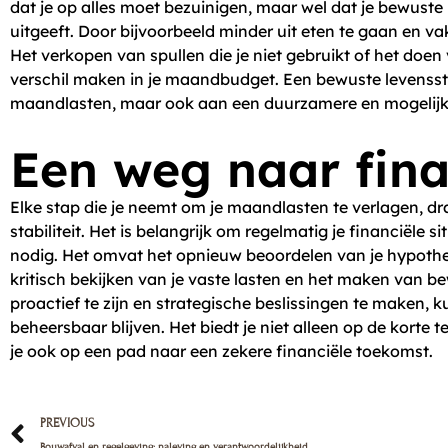
dat je op alles moet bezuinigen, maar wel dat je bewuste
uitgeeft. Door bijvoorbeeld minder uit eten te gaan en vak
Het verkopen van spullen die je niet gebruikt of het d
verschil maken in je maandbudget. Een bewuste levensstijl
maandlasten, maar ook aan een duurzamere en mogelijk
Een weg naar fina
Elke stap die je neemt om je maandlasten te verlagen, draa
stabiliteit. Het is belangrijk om regelmatig je financiële 
nodig. Het omvat het opnieuw beoordelen van je hypothee
kritisch bekijken van je vaste lasten en het maken van be
proactief te zijn en strategische beslissingen te maken, 
beheersbaar blijven. Het biedt je niet alleen op de korte
je ook op een pad naar een zekere financiële toekomst.
Prev
PREVIOUS
Bouwafval en regelgeving: naleving en verantwoordelijkheid