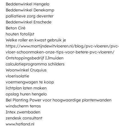
Beddenwinkel Hengelo
Beddenwinkel Denekamp
palliatieve zorg deventer
Beddenwinkel Enschede
Beton Ciré
houten fotolijst
Welke roller en kwast gebruik je
https://www.martijndewitvloeren.nl/blog/pvc-vloeren/pvc-
vloer-schoonmaken-onze-tips-voor-betere-pvc-vloeren/
Ontstoppingsbedrijf IJmuiden
calculatieprogramma schilders
Woonwinkel Cruquius
vloerisolatie
voermengwagen te koop
lichtplan laten maken
opslag huren hengelo
Bel Planting Power voor hoogwaardige plantenwanden
windscherm terras
Intex zwembaden
zendesk consultant
www.hatland.nl