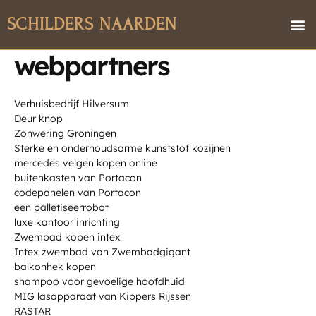
Skip
M
SCHILDERS NAARDEN
to
content
webpartners
Verhuisbedrijf Hilversum
Deur knop
Zonwering Groningen
Sterke en onderhoudsarme kunststof kozijnen
mercedes velgen kopen online
buitenkasten van Portacon
codepanelen van Portacon
een palletiseerrobot
luxe kantoor inrichting
Zwembad kopen intex
Intex zwembad van Zwembadgigant
balkonhek kopen
shampoo voor gevoelige hoofdhuid
MIG lasapparaat van Kippers Rijssen
RASTAR