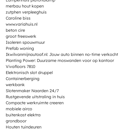
Lampenhuis plafondlamp
merbau hout kopen
zutphen verpleeghuis
Caroline biss
www.variahuis.nl
beton cire
groot freeswerk
Isoleren spouwmuur
Prefab woning
Ikwilvanmijnautoaf.nl: Jouw auto binnen no-time verkocht
Planting Power: Duurzame moswanden voor op kantoor
Vivafloors 7810
Elektronisch slot druppel
Containerberging
werkbank
Slotenmaker Naarden 24/7
Rustgevende uitstraling in huis
Compacte werkruimte creeren
mobiele airco
buitenkast elektra
grondboor
Houten tuindeuren